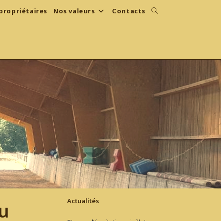
propriétaires
Nos valeurs
Contacts
Toggle
website
search
Actualités
du