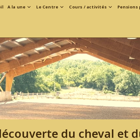
il
A la une
Le Centre
Cours / activités
Pensions 
écouverte du cheval et 