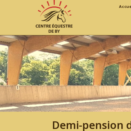
Skip
Accue
to
content
Demi-pension d