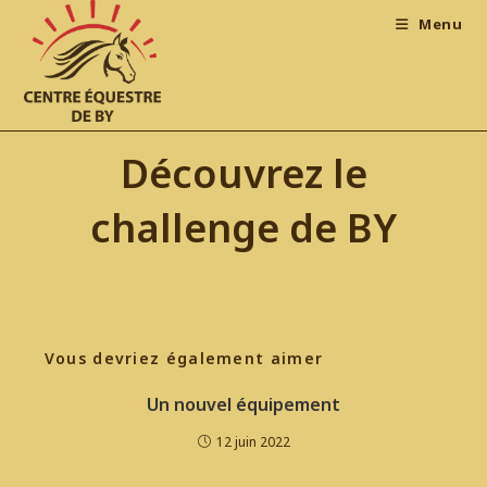
Skip
Menu
to
content
Découvrez le
challenge de BY
Vous devriez également aimer
Un nouvel équipement
12 juin 2022